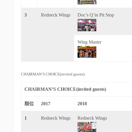
3
Redneck Wings
Doc’s Q’in Pit Stop
Wing Master
CHAIRMAN’S CHOICE(invited guests)
CHAIRMAN’S CHOICE(invited guests)
順位
2017
2018
1
Redneck Wings
Redneck Wings