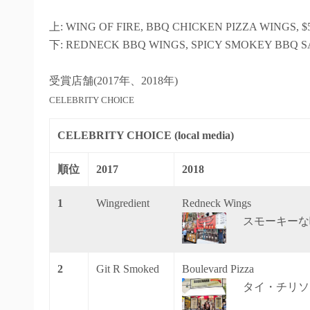
上: WING OF FIRE, BBQ CHICKEN PIZZA WINGS, $5, barb
下: REDNECK BBQ WINGS, SPICY SMOKEY BBQ S
受賞店舗(2017年、2018年)
CELEBRITY CHOICE
CELEBRITY CHOICE (local media)
順位
2017
2018
1
Wingredient
Redneck Wings
スモーキーな
2
Git R Smoked
Boulevard Pizza
タイ・チリソ