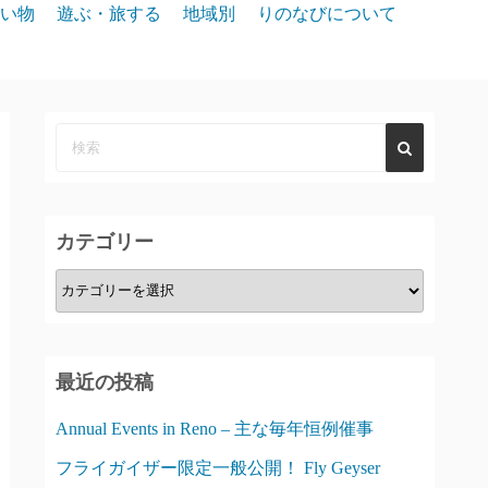
い物
遊ぶ・旅する
地域別
りのなびについて
event
スパークス
お問合せ
リノ北部
プライバシー
リノ中心部
リノ南部
カテゴリー
タホー湖
カ
テ
ゴ
リ
最近の投稿
ー
Annual Events in Reno – 主な毎年恒例催事
フライガイザー限定一般公開！ Fly Geyser