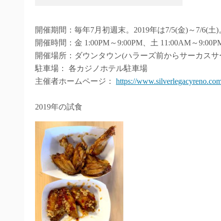
開催情報
2019年の試食
2018年の試食
受賞店舗(2017年、2018年)
スライドショー
CELEBRITY CHOICE
CHAIRMAN’S CHOICE(invited guests)
PEOPLE’S CHOICE
BEST BARBECUE WING (2018年)
BEST BUFFALO WING (2018年)
BEST DRY RUB WING (2018年)
BEST SWEET WING (2017年)
BEST HOT WING (2017年)
2019年
2018年
開催期間：毎年7月初週末。2019年は7/5(金)～7/6(土)
開催時間：金 1:00PM～9:00PM、土 11:00AM～9:00P
開催場所：ダウンタウン(ハラーズ前からサーカスサ
駐車場： 各カジノホテル駐車場
主催者ホームページ：
https://www.silverlegacyreno.com/
2019年の試食