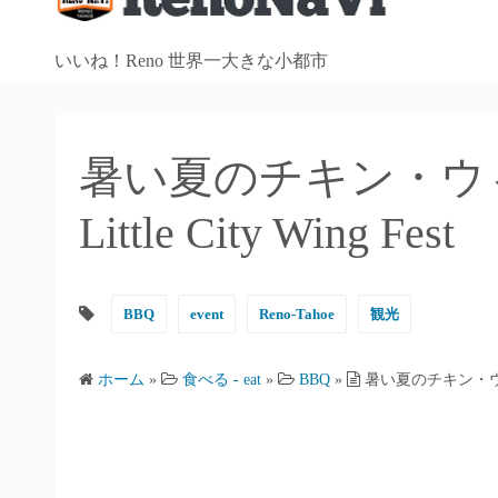
テ
ン
いいね！Reno 世界一大きな小都市
ツ
へ
ス
キ
暑い夏のチキン・ウィング
ッ
Little City Wing Fest
プ
BBQ
event
Reno-Tahoe
観光
ホーム
»
食べる - eat
»
BBQ
»
暑い夏のチキン・ウィング祭り