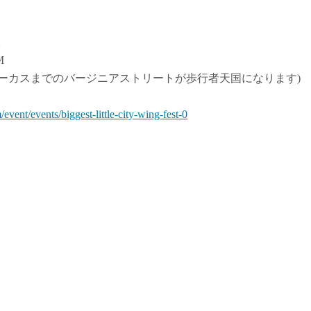
。
M
ーカスまでのバージニアストリートが歩行者天国になります)
event/events/biggest-little-city-wing-fest-0