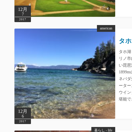
12月
7
2017
american
タホ湖
タホ湖
リノ市
い琵琶
189
ネバダ
ーター
ウイン
堪能で
12月
6
2017
暮らし - life