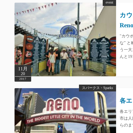
event
カウ
Reno
"カウ
な” 
う一大
んと1
11月
20
2017
スパークス・Sparks
各エリ
各エリ
市は人
らのま