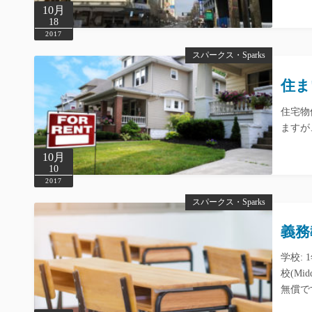
10月
18
2017
スパークス・Sparks
住まい
住宅物
ますが
10月
10
2017
スパークス・Sparks
義務
学校: 1
校(Mi
無償で