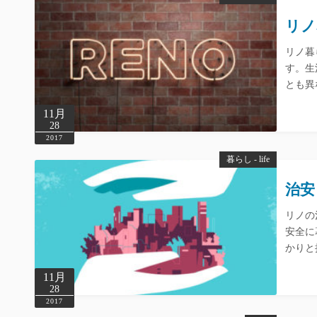
リノ
リノ暮
す。生
とも異
11月
28
2017
暮らし - life
治安
リノの
安全に
かりと
11月
28
2017