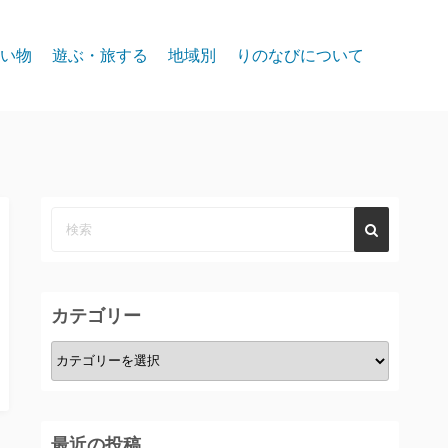
い物
遊ぶ・旅する
地域別
りのなびについて
event
スパークス
お問合せ
リノ北部
プライバシー
リノ中心部
リノ南部
タホー湖
カテゴリー
カ
テ
ゴ
リ
最近の投稿