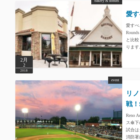
bakery & donuts
愛すべ
愛すべき
Rou
と比較
ります
2月
2
2018
event
リノ
戦！Su
Ren
ス傘下
試合はダ
消防署