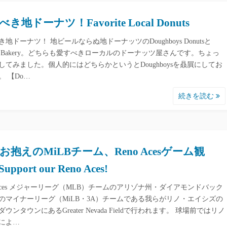
き地ドーナツ！Favorite Local Donuts
地ドーナツ！ 地ビールならぬ地ドーナッツのDoughboys Donutsと
nds Bakery。どちらも愛すべきローカルのドーナッツ屋さんです。ちょっ
してみました。個人的にはどちらかというとDoughboysを贔屓にしてお
。 【Do…
続きを読む
お抱えのMiLBチーム、Reno Acesゲーム観
pport our Reno Aces!
o Aces メジャーリーグ（MLB）チームのアリゾナ州・ダイアモンドバック
のマイナーリーグ（MiLB・3A）チームである我らがリノ・エイシズの
ウンタウンにあるGreater Nevada Fieldで行われます。 球場前ではリノ
によ…