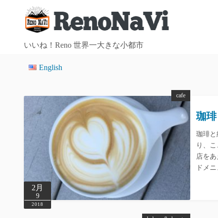
コ
ン
テ
ン
いいね！Reno 世界一大きな小都市
ツ
English
へ
ス
キ
cafe
ッ
珈琲と
プ
珈琲と
り、こ
店をあ
ドメニ
2月
9
2018