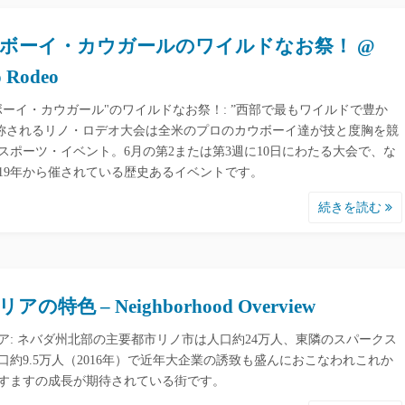
ボーイ・カウガールのワイルドなお祭！ @
 Rodeo
ボーイ・カウガール"のワイルドなお祭！: ”西部で最もワイルドで豊か
と称されるリノ・ロデオ大会は全米のプロのカウボーイ達が技と度胸を競
スポーツ・イベント。6月の第2または第3週に10日にわたる大会で、な
919年から催されている歴史あるイベントです。
続きを読む
アの特色 – Neighborhood Overview
ア: ネバダ州北部の主要都市リノ市は人口約24万人、東隣のスパークス
口約9.5万人（2016年）で近年大企業の誘致も盛んにおこなわれこれか
すますの成長が期待されている街です。