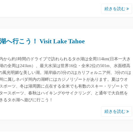
続きを読む
へ行こう！ Visit Lake Tahoe
内から約1時間のドライブで訪れられるタホ湖は全周114km(日本一大き
湖の全周は241km）、最大水深は世界16位・全米2位の501m、水面標高
9mの風光明媚な美しい湖。湖岸線の3分の2はカリフォルニア州、3分の1は
州に属しネバダ州内の湖畔にはカジノリゾートがあります。夏はウオ
スポーツ、冬は湖周囲に点在する全米でも有数のスキー・リゾートで
タースポーツ、春秋はハイキングやサイクリング、と通年で大自然を
きるタホ湖へ遊びに行こう！
続きを読む