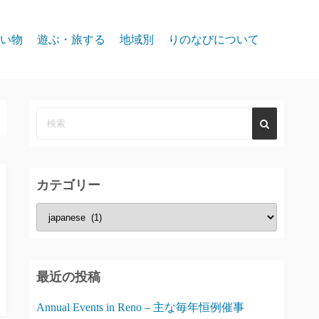
い物
遊ぶ・旅する
地域別
りのなびについて
event
スパークス
お問合せ
リノ北部
プライバシー
リノ中心部
リノ南部
カテゴリー
タホー湖
カ
テ
ゴ
リ
最近の投稿
ー
Annual Events in Reno – 主な毎年恒例催事