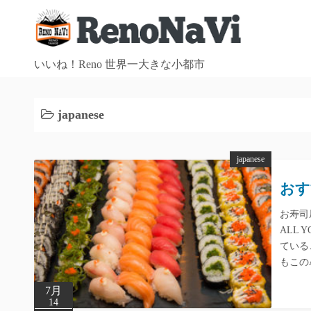
コ
ン
テ
ン
いいね！Reno 世界一大きな小都市
ツ
へ
japanese
ス
キ
ッ
japanese
プ
おすす
お寿司
ALL
ている
もこの
7月
14