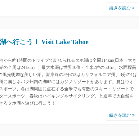
続きを読む
へ行こう！ Visit Lake Tahoe
内から約1時間のドライブで訪れられるタホ湖は全周114km(日本一大き
湖の全周は241km）、最大水深は世界16位・全米2位の501m、水面標高
9mの風光明媚な美しい湖。湖岸線の3分の2はカリフォルニア州、3分の1は
州に属しネバダ州内の湖畔にはカジノリゾートがあります。夏はウオ
スポーツ、冬は湖周囲に点在する全米でも有数のスキー・リゾートで
タースポーツ、春秋はハイキングやサイクリング、と通年で大自然を
きるタホ湖へ遊びに行こう！
続きを読む