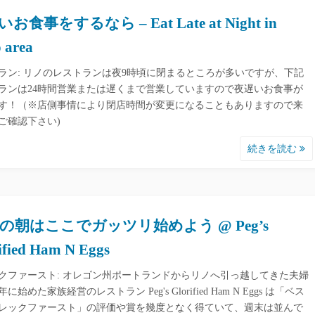
お食事をするなら – Eat Late at Night in
 area
ラン: リノのレストランは夜9時頃に閉まるところが多いですが、下記
ランは24時間営業または遅くまで営業していますので夜遅いお食事が
す！（※店側事情により閉店時間が変更になることもありますので来
ご確認下さい)
続きを読む
の朝はここでガッツリ始めよう @ Peg’s
ified Ham N Eggs
クファースト: オレゴン州ポートランドからリノへ引っ越してきた夫婦
9年に始めた家族経営のレストラン Peg's Glorified Ham N Eggs は「ベス
レックファースト」の評価や賞を幾度となく得ていて、週末は並んで