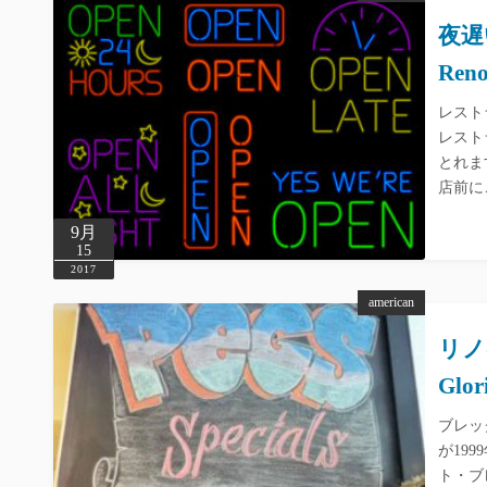
夜遅い
Reno
レスト
レスト
とれま
店前に
9月
15
2017
american
リノ
Glor
ブレッ
が199
ト・ブ