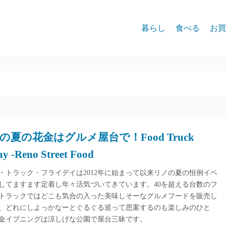
暮らし
食べる
お買
の夏の花金はグルメ屋台で！Food Truck
ay -Reno Street Food
・トラック・フライデイは2012年に始まって以来リノの夏の恒例イベ
してますます定着し年々活気づいてきています。40を超える台数のフ
トラックではどこも気合の入った美味しそーなグルメフードを販売し
、どれにしよっかなーとぐるぐる巡って思案するのも楽しみのひと
金イブニングは涼しげな公園で屋台三昧です。