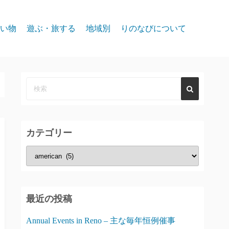
い物
遊ぶ・旅する
地域別
りのなびについて
event
スパークス
お問合せ
リノ北部
プライバシー
リノ中心部
リノ南部
カテゴリー
タホー湖
カ
テ
ゴ
リ
最近の投稿
ー
Annual Events in Reno – 主な毎年恒例催事