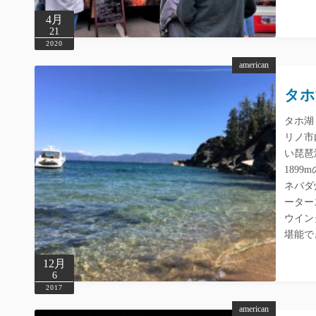
4月
21
2020
american
タホ湖
タホ湖
リノ市
い琵琶
189
ネバダ
ーター
ウイン
堪能で
12月
6
2017
american