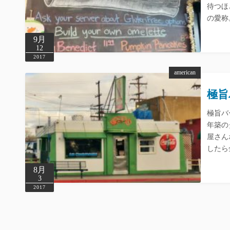
待つほ
の愛称
9月
12
2017
american
極旨バ
極旨バ
年築の
屋さん
したら
8月
3
2017