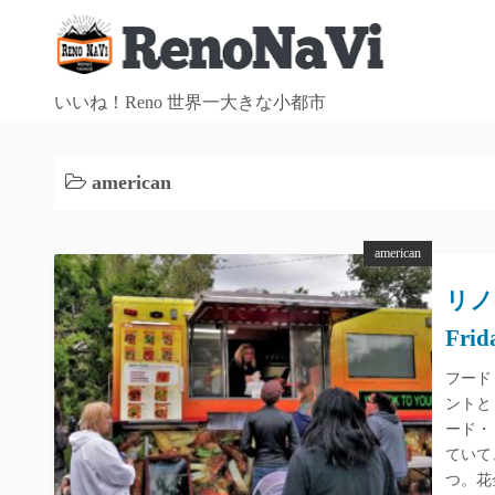
コ
ン
テ
ン
いいね！Reno 世界一大きな小都市
ツ
へ
american
ス
キ
ッ
american
プ
リノ
Frid
フード
ントと
ード・
ていて
つ。花