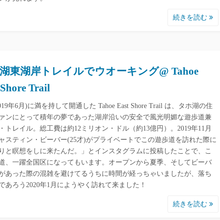
続きを読む
湖東湖岸トレイルでウオーキング@ Tahoe
 Shore Trail
019年6月)に満を持して開通した Tahoe East Shore Trail は、タホ湖の住
ァンにとって積年の夢であった湖岸沿いの安全で風光明媚な遊歩道兼
・トレイル。総工費は約12ミリオン・ドル（約13億円）。2019年11月
ャスティン・ビーバー(25才)がプライベートでこの遊歩道を訪れた際に
りと瞑想をしに来たんだ。」とインスタグラムに投稿したことで、こ
道、一躍全国区になってもいます。オープンから夏季、そしてビーバ
があった際の混雑を避けてるうちに時間が経っちゃいましたが、落ち
であろう2020年1月にようやく訪れて来ました！
続きを読む