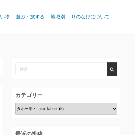
い物
遊ぶ・旅する
地域別
りのなびについて
event
スパークス
お問合せ
リノ北部
プライバシー
リノ中心部
リノ南部
タホー湖
カテゴリー
カ
テ
ゴ
リ
最近の投稿