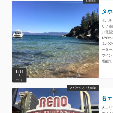
american
タホ湖
タホ湖
リノ市
い琵琶
189
ネバダ
ーター
ウイン
堪能で
12月
6
2017
スパークス・Sparks
各エリ
各エリ