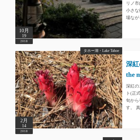
リノ市内
小さな街に
場なが
10月
19
2018
タホー湖・Lake Tahoe
深紅の
the 
深紅の
ト(正
旬から
す。 
2月
14
2018