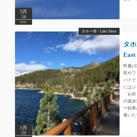
5月
24
2022
タホー湖・Lake Tahoe
タホ
East
昨夏(2
民やフ
バイク
にはジ
「お祈
の遊歩
ー効果
着いた
1月
23