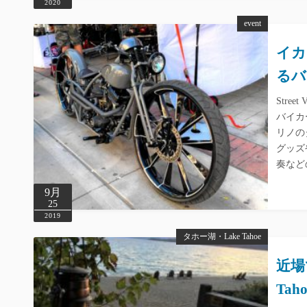
2020
event
イカ
るバ
Stre
バイカ
リノの
グッズ
奏など
9月
25
2019
タホー湖・Lake Tahoe
近場で
Taho