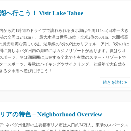
へ行こう！ Visit Lake Tahoe
内から約1時間のドライブで訪れられるタホ湖は全周114km(日本一大き
湖の全周は241km）、最大水深は世界16位・全米2位の501m、水面標高
9mの風光明媚な美しい湖。湖岸線の3分の2はカリフォルニア州、3分の1は
州に属しネバダ州内の湖畔にはカジノリゾートがあります。夏はウオ
スポーツ、冬は湖周囲に点在する全米でも有数のスキー・リゾートで
タースポーツ、春秋はハイキングやサイクリング、と通年で大自然を
きるタホ湖へ遊びに行こう！
続きを読む
アの特色 – Neighborhood Overview
ア: ネバダ州北部の主要都市リノ市は人口約24万人、東隣のスパークス