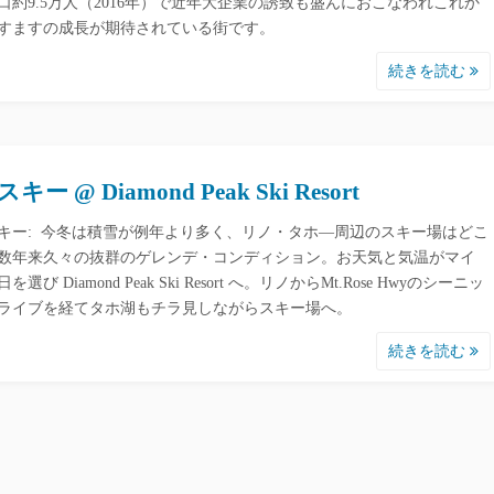
口約9.5万人（2016年）で近年大企業の誘致も盛んにおこなわれこれか
すますの成長が期待されている街です。
続きを読む
キー @ Diamond Peak Ski Resort
キー: 今冬は積雪が例年より多く、リノ・タホ―周辺のスキー場はどこ
数年来久々の抜群のゲレンデ・コンディション。お天気と気温がマイ
を選び Diamond Peak Ski Resort へ。リノからMt.Rose Hwyのシーニッ
ライブを経てタホ湖もチラ見しながらスキー場へ。
続きを読む