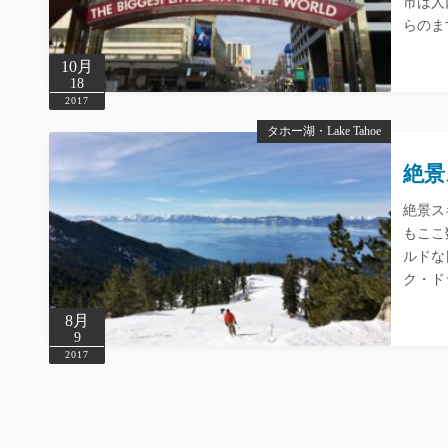
市は人
らのま
10月
18
2017
タホー湖・Lake Tahoe
絶景ス
絶景ス
もここ
ルドな日
ク・ド
8月
9
2017