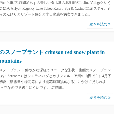
から車で1時間足らずの美しいタホ湖の北湖畔のIncline Villageという
あるHyatt Regency Lake Tahoe Resort, Spa & Casinoに1泊ステイ。近
らのんびりとリゾート気分と非日常感を満喫できました。
続きを読む
スノープラント crimson red snow plant in
mountains
スノープラント 鮮やかな深紅でユニークな形状・生態のスノープラン
式名：Sarcodes）はシエラネバダとカリフォルニア州の山間で主に4月下
初夏（積雪量や標高等により開花時期は異なる）にかけて見られま
真っ赤なので見逃しにくいです。 広範囲…
続きを読む