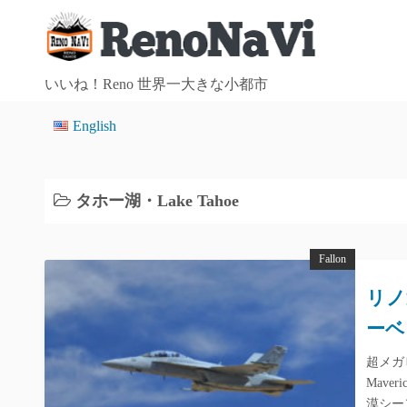
コ
ン
テ
ン
いいね！Reno 世界一大きな小都市
ツ
English
へ
ス
キ
ッ
タホー湖・Lake Tahoe
プ
Fallon
リノ
ーベリ
超メガ
Mave
漠シー