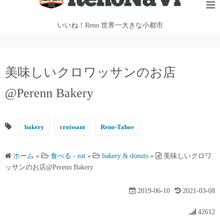
テ
ン
いいね！Reno 世界一大きな小都市
ツ
へ
ス
美味しいクロワッサンのお店
キ
ッ
@Perenn Bakery
プ
bakery
croissant
Reno-Tahoe
ホーム
»
食べる - eat
»
bakery & donuts
»
美味しいクロワ
ッサンのお店@Perenn Bakery
2019-06-10
2021-03-08
42612