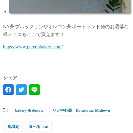
NY州ブルックリンやオレゴン州ポートランド発のお洒落な
板チョコもここで買えます！
https://www.perennbakery.com/
シェア
bakery & donuts
リノ中心部・Downtown, Midtown
地域別
食べる - eat