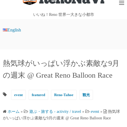
テ
ン
いいね！Reno 世界一大きな小都市
ツ
へ
English
ス
キ
ッ
プ
熱気球がいっぱい浮かぶ素敵な9月
の週末 @ Great Reno Balloon Race
event
featured
Reno-Tahoe
観光
ホーム
»
遊ぶ・旅する - activity / travel
»
event
»
熱気球
がいっぱい浮かぶ素敵な9月の週末 @ Great Reno Balloon Race