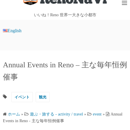
テ
ン
いいね！Reno 世界一大きな小都市
ツ
へ
English
ス
キ
ッ
プ
Annual Events in Reno – 主な毎年恒例
催事
イベント
観光
ホーム
»
遊ぶ・旅する - activity / travel
»
event
»
Annual
Events in Reno - 主な毎年恒例催事