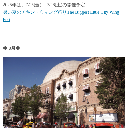
2025年は、7/25(金)～ 7/26(土)の開催予定
暑い夏のチキン・ウィング祭りThe Biggest Little City Wing
Fest
◆
8月
◆