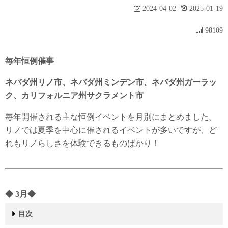
2024-04-02
2025-01-19
98109
毎年恒例催事
ネバダ州リノ市、ネバダ州ミンデン市、ネバダ州ガーラッ
ク、カリフォルニア州サクラメント市
毎年開催される主な恒例イベントを月別にまとめました。
リノでは夏季を中心に催されるイベントが多いですが、ど
れもリノらしさを体験できるものばかり！
◆
3
月
◆
目次
◆ 3月◆
◆ 4月◆
◆ 5月◆
◆ 6月◆
◆ 7月◆
American Century Celebrity Golf Championship
2024年は、7/9(水)～ 7/13(日)の開催予定スポーツ選手やエ
◆ 8月◆
◆ 9月◆
◆ 10月◆
◆ 11月 ◆
◆ 12月 ◆
◆ 年中行事 ◆