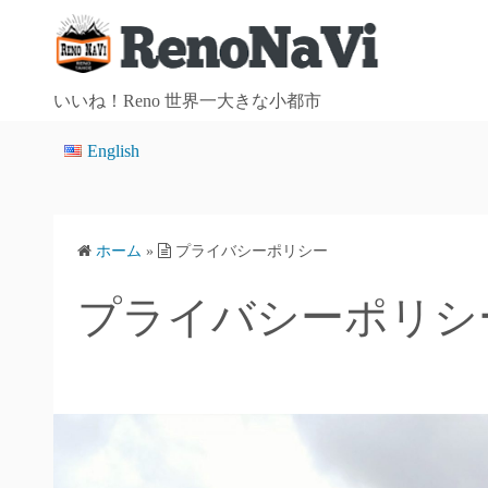
コ
ン
テ
ン
いいね！Reno 世界一大きな小都市
ツ
English
へ
ス
キ
ッ
ホーム
»
プライバシーポリシー
プ
プライバシーポリシ