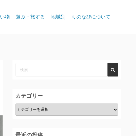
い物
遊ぶ・旅する
地域別
りのなびについて
event
スパークス
お問合せ
リノ北部
プライバシー
リノ中心部
リノ南部
タホー湖
カテゴリー
カ
テ
ゴ
リ
最近の投稿