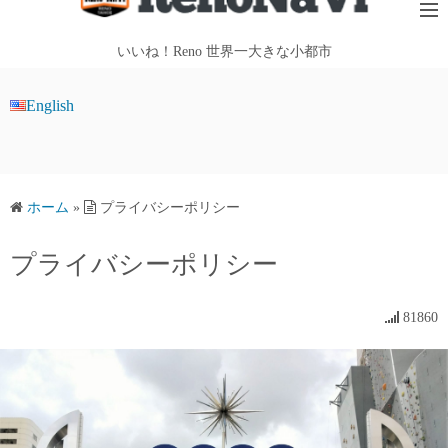
テ
ン
いいね！Reno 世界一大きな小都市
ツ
へ
English
ス
キ
ッ
プ
ホーム
»
プライバシーポリシー
プライバシーポリシー
81860